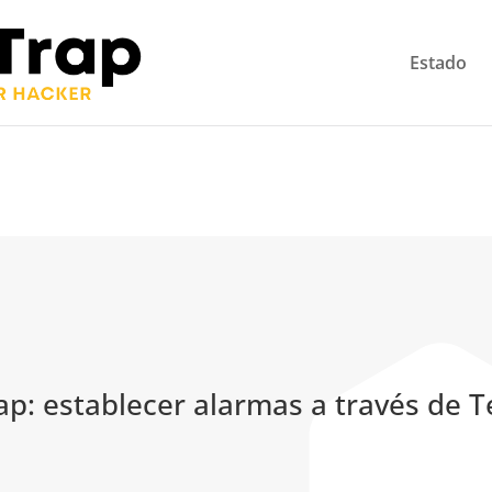
 be speaking a
English
Estado
u want to change to:
p: establecer alarmas a través de 