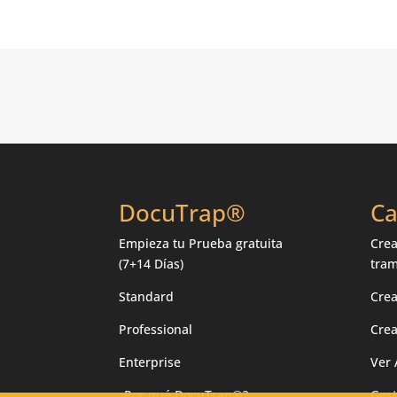
DocuTrap®
Ca
Empieza tu
Prueba gratuita
Crea
(7+14 Días)
tra
Standard
Cre
Professional
Crea
Enterprise
Ver 
¿Por qué DocuTrap®?
Gest