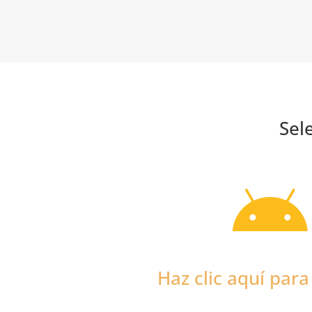
Sel

Haz clic aquí par