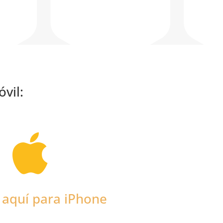
vil:

c aquí para iPhone