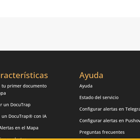
racterísticas
Ayuda
 tu primer documento
Ayuda
mpa
Estado del servicio
ar un DocuTrap
Configurar alertas en Teleg
 un DocuTrap® con IA
Configurar alertas en Pusho
Alertas en el Mapa
Preguntas frecuentes
ionar alertas