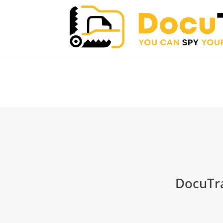
We've detected you might
different language. Do yo
DocuTra