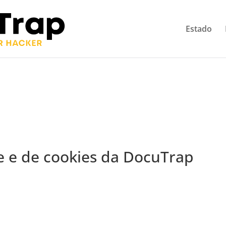
 be speaking a
English
Estado
u want to change to:
de e de cookies da DocuTrap