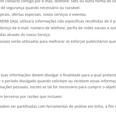
 contacto contigo por e-mail, telefone, SMS ou outra forma de c
s de segurança quando necessário ou razoável.
erais, ofertas especiais, novos serviços e eventos.
ERB SAGL utilizará informações não específicas recolhidas de ti p
ereço de e-mail, número de telefone, perfis de redes sociais e out
das através do nosso Serviço.
oais serão utilizados para melhorar os esforços publicitários que
tuas informações devem divulgar a finalidade para a qual pretend
 o período divulgado quando solicitam ou recebem essas informaçõ
mações pessoais, exceto se tal for necessário para cumprir o objeti
m terceiros por razões que incluem:
dem ser partilhadas com ferramentas de análise em linha, a fim d