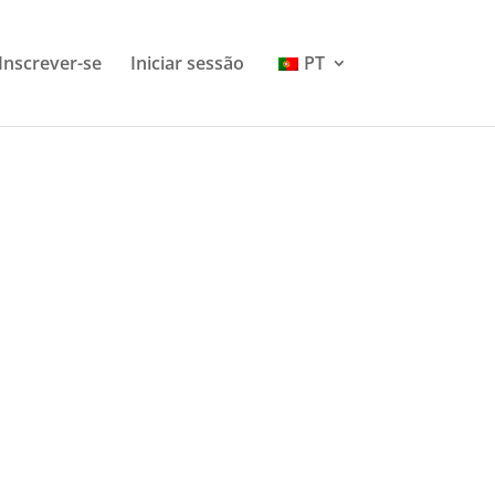
Change Language
Inscrever-se
Iniciar sessão
PT